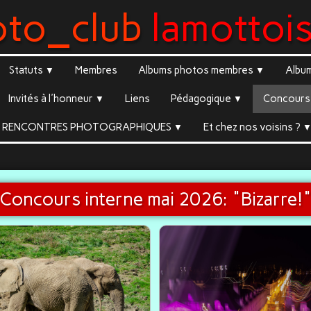
oto_club
lamottoi
Statuts
Membres
Albums photos membres
Albu
▼
▼
Invités à l'honneur
Liens
Pédagogique
Concours 
▼
▼
RENCONTRES PHOTOGRAPHIQUES
Et chez nos voisins ?
▼
Concours interne mai 2026: "Bizarre!