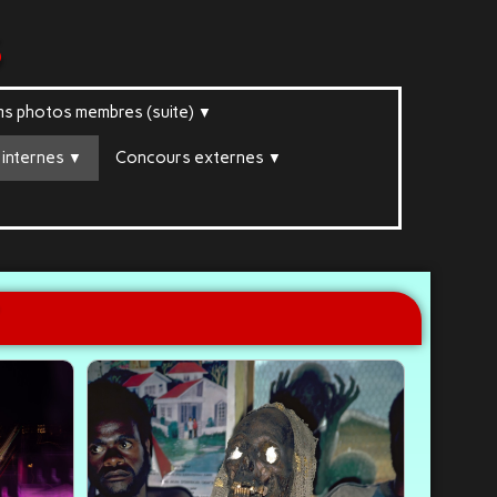
s
ms photos membres (suite)
▼
internes
Concours externes
▼
▼
▼
"