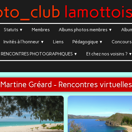
oto_club
lamottoi
Statuts
Membres
Albums photos membres
Albu
▼
▼
Invités à l'honneur
Liens
Pédagogique
Concours 
▼
▼
RENCONTRES PHOTOGRAPHIQUES
Et chez nos voisins ?
▼
Martine Gréard - Rencontres virtuelles