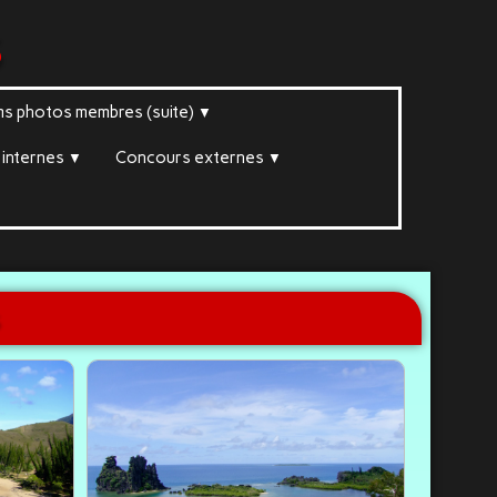
s
ms photos membres (suite)
▼
internes
Concours externes
▼
▼
▼