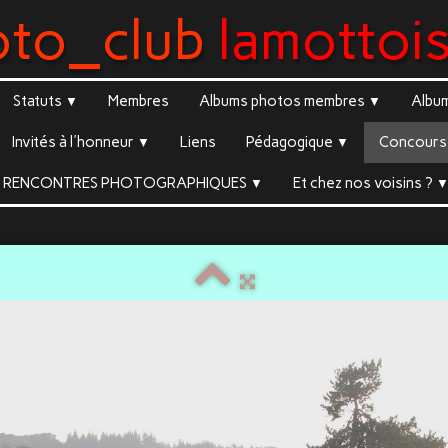
oto_club
lamottoi
Statuts
Membres
Albums photos membres
Albu
▼
▼
Invités à l'honneur
Liens
Pédagogique
Concours 
▼
▼
RENCONTRES PHOTOGRAPHIQUES
Et chez nos voisins ?
▼