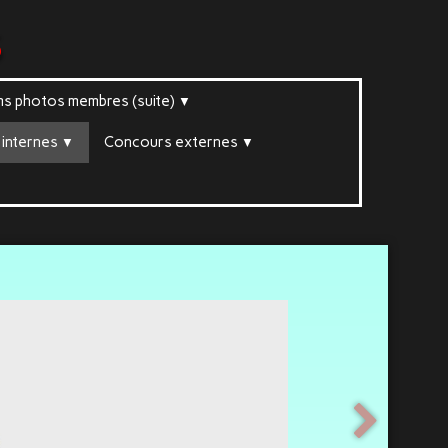
s
ms photos membres (suite)
▼
internes
Concours externes
▼
▼
▼