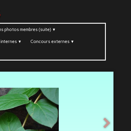
s
ms photos membres (suite)
▼
internes
Concours externes
▼
▼
▼