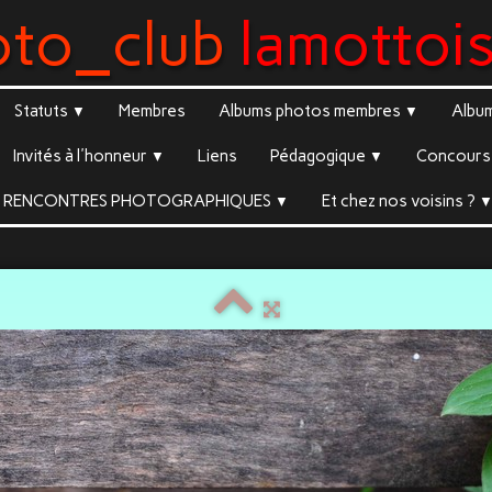
oto_club
lamottoi
Statuts
Membres
Albums photos membres
Albu
▼
▼
Invités à l'honneur
Liens
Pédagogique
Concours 
▼
▼
RENCONTRES PHOTOGRAPHIQUES
Et chez nos voisins ?
▼