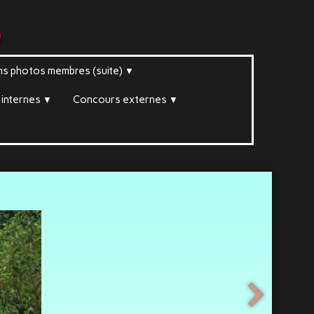
s
ms photos membres (suite)
▼
internes
Concours externes
▼
▼
▼