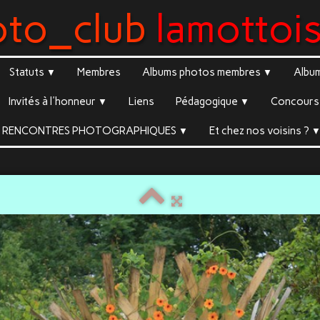
oto_club
lamottoi
Statuts
Membres
Albums photos membres
Albu
▼
▼
Invités à l'honneur
Liens
Pédagogique
Concours 
▼
▼
RENCONTRES PHOTOGRAPHIQUES
Et chez nos voisins ?
▼