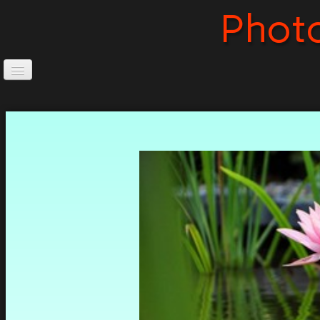
Phot
Accueil
Accès au photo-club
Fonctionnement
Statuts
▼
Membres
Albums photos membres
▼
Albums photos membres (suite)
▼
Sorties & reportages
▼