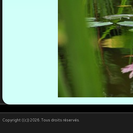
Photos manifestations
▼
Invités à l'honneur
▼
Liens
Pédagogique
▼
Concours internes
▼
Concours externes
▼
Expos diverses
▼
Rencontres virtuelles 2021
▼
Copyright ((c)) 2026. Tous droits réservés.
RENCONTRES PHOTOGRAPHIQUES
▼