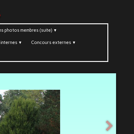
s
ms photos membres (suite)
▼
internes
Concours externes
▼
▼
▼