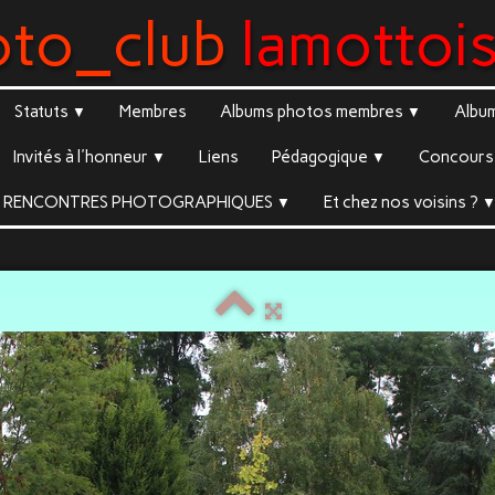
oto_club
lamottoi
Statuts
Membres
Albums photos membres
Albu
▼
▼
Invités à l'honneur
Liens
Pédagogique
Concours 
▼
▼
RENCONTRES PHOTOGRAPHIQUES
Et chez nos voisins ?
▼