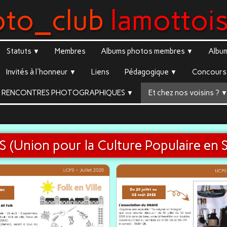
oto_club
lamottoi
Statuts
Membres
Albums photos membres
Albu
▼
▼
Invités à l'honneur
Liens
Pédagogique
Concours 
▼
▼
RENCONTRES PHOTOGRAPHIQUES
Et chez nos voisins ?
▼
S (Union pour la Culture Populaire en 