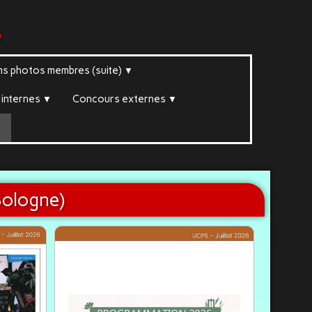
s
ms photos membres (suite)
▼
internes
Concours externes
▼
▼
▼
Sologne)