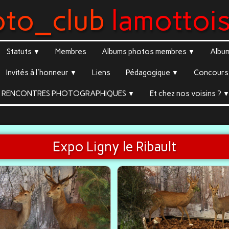
oto_club
lamottoi
Statuts
Membres
Albums photos membres
Albu
▼
▼
Invités à l'honneur
Liens
Pédagogique
Concours 
▼
▼
RENCONTRES PHOTOGRAPHIQUES
Et chez nos voisins ?
▼
Expo Ligny le Ribault