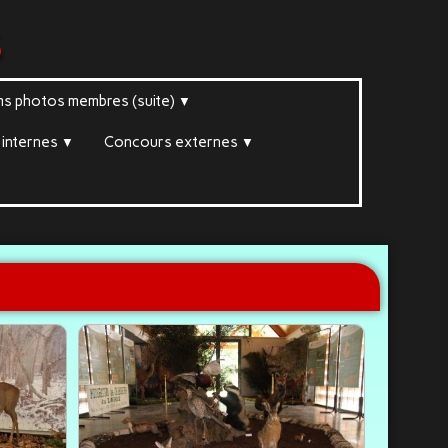
s
ms photos membres (suite)
▼
internes
Concours externes
▼
▼
▼