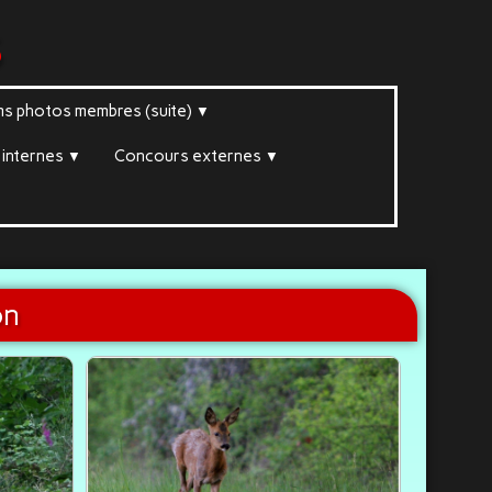
s
ms photos membres (suite)
▼
internes
Concours externes
▼
▼
▼
on