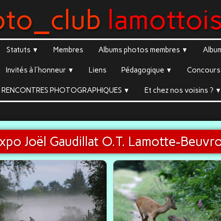
oto_club
lamottoi
Statuts
Membres
Albums photos membres
Albu
▼
▼
Invités à l'honneur
Liens
Pédagogique
Concours 
▼
▼
RENCONTRES PHOTOGRAPHIQUES
Et chez nos voisins ?
▼
xpo Joël Gaudillat O.T. Lamotte-Beuvr